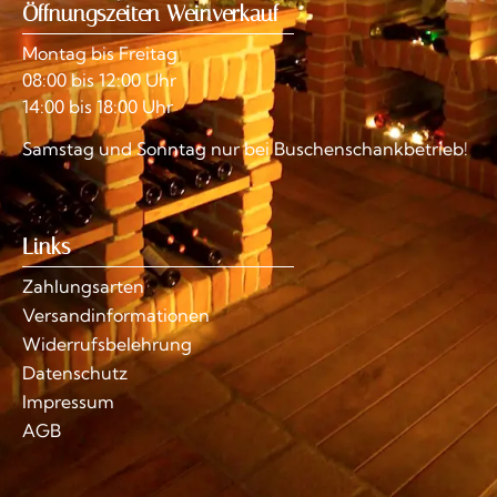
Öffnungszeiten Weinverkauf
Montag bis Freitag
08:00 bis 12:00 Uhr
14:00 bis 18:00 Uhr
Samstag und Sonntag nur bei Buschenschankbetrieb!
Links
Zahlungsarten
Versandinformationen
Widerrufsbelehrung
Datenschutz
Impressum
AGB