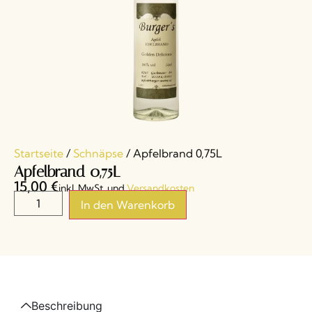
Startseite
/
Schnäpse
/ Apfelbrand 0,75L
Apfelbrand 0,75L
15,00
€
inkl. MwSt. und
Versandkosten
In den Warenkorb
Beschreibung