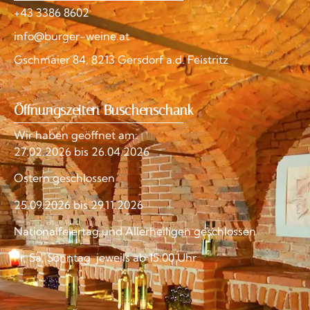
+43 3386 8602
info@burger-weine.at
Gschmaier 84, 8213 Gersdorf a.d. Feistritz
Öffnungszeiten Buschenschank
Wir haben geöffnet am:
27.02.2026 bis 26.04.2026
Ostern geschlossen
25.09.2026 bis 29.11.2026
Nationalfeiertag und Allerheiligen geschlossen
Fr, Sa, Sonntag jeweils ab 15:00 Uhr