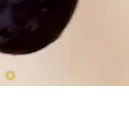
Willkommen bei Familie Burger
Erleben Sie die Welt des Genusses und der
Tradition, wo Wein und Kulinarik auf