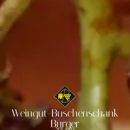
Weingut-Buschenschank
Burger
Seit 1970