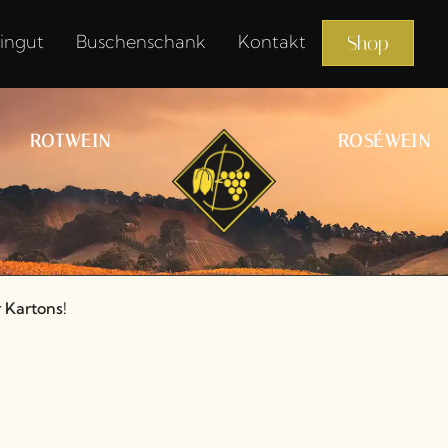
ingut
Buschenschank
Kontakt
Shop
ROTWEIN
ROSÉWEIN
r Kartons!