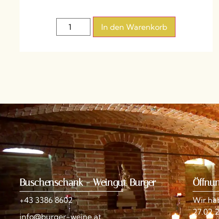
In den Warenkorb
Buschenschank - Weingut Burger
Öffnu
+43 3386 8602
Wir ha
27.02.
info@burger-weine.at